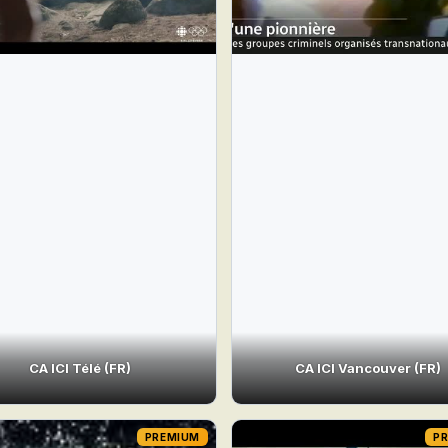
CA ICI Télé (FR)
CA ICI Vancouver (FR)
PREMIUM
P