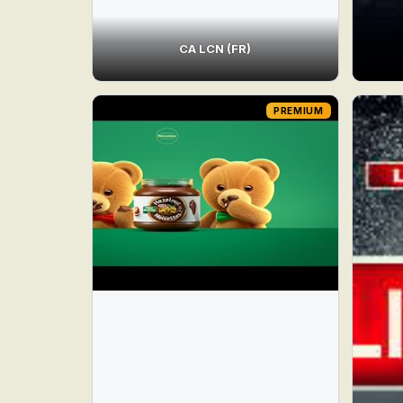
CA LCN (FR)
PREMIUM