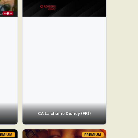
CA La chaîne Disney (FR))
REMIUM
PREMIUM