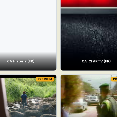
CA Historia (FR)
CA ICI ARTV (FR)
PREMIUM
P