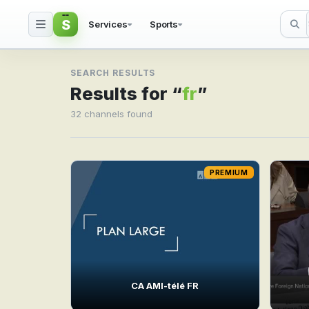
S
Services
Sports
Search result for fr
SEARCH RESULTS
Results for “
fr
”
32 channels found
PREMIUM
CA AMI-télé FR