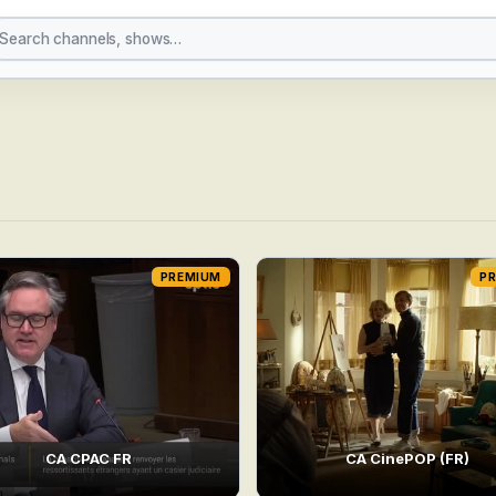
PREMIUM
P
CA CPAC FR
CA CinePOP (FR)